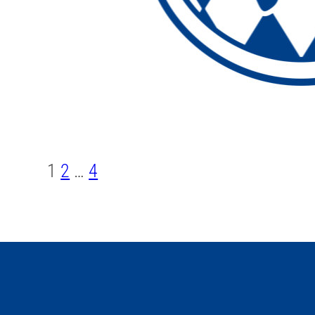
1
2
…
4