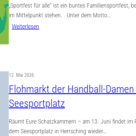
„Sportfest für alle“ ist ein buntes Familiensportfes
a
im Mittelpunkt stehen. Unter dem Motto…
s
:
Weiterlesen
a
S
u
p
f
o
d
r
e
t
m
12. Mai 2026
f
S
Flohmarkt der Handball-Damen 
e
p
Seesportplatz
s
i
t
e
Räumt Eure Schatzkammern – am 13. Juni findet im R
f
l
dem Seesportplatz in Herrsching wieder…
ü
f