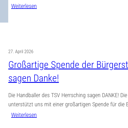
:
Weiterlesen
r
e
F
a
l
l
l
d
o
l
p
h
e
a
m
!
27. April 2026
s
a
A
s
Großartige Spende der Bürgerst
r
m
i
sagen Danke!
k
S
e
t
a
r
Die Handballer des TSV Herrsching sagen DANKE! Die 
d
m
t
unterstützt uns mit einer großartigen Spende für die
e
s
,
:
Weiterlesen
r
t
s
G
H
a
i