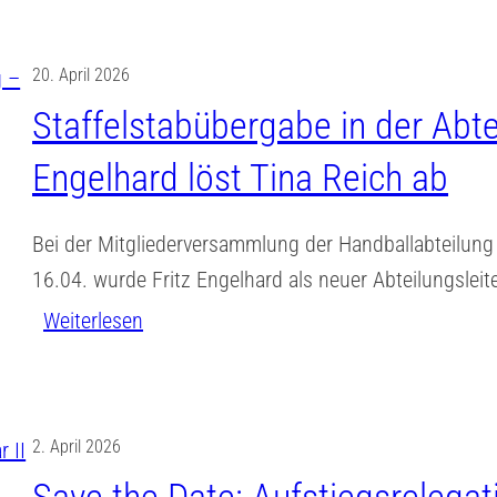
r
a
g
e
o
n
,
h
20. April 2026
ß
d
2
t
Staffelstabübergabe in der Abte
a
b
0
j
r
a
.
Engelhard löst Tina Reich ab
e
t
l
J
d
i
l
u
e
Bei der Mitgliederversammlung der Handballabteilun
g
-
n
r
16.04. wurde Fritz Engelhard als neuer Abteilungslei
e
D
i
.
:
Weiterlesen
S
a
2
W
S
p
m
0
a
t
e
e
2
s
a
n
n
2. April 2026
6
d
f
d
–
–
a