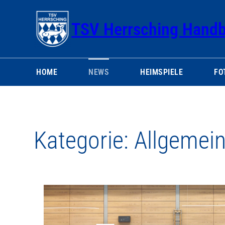
Zum
Inhalt
TSV Herrsching Handb
springen
HOME
NEWS
HEIMSPIELE
FO
Kategorie:
Allgemei