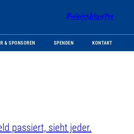
#weissblautsv
R & SPONSOREN
SPENDEN
KONTAKT
d passiert, sieht jeder.