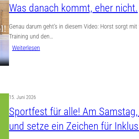
Was danach kommt, eher nicht.
Genau darum geht’s in diesem Video: Horst sorgt mit 
Training und den…
:
Weiterlesen
D
a
s
H
a
15. Juni 2026
r
Sportfest für alle! Am Samstag
z
und setze ein Zeichen für Inklus
–
W