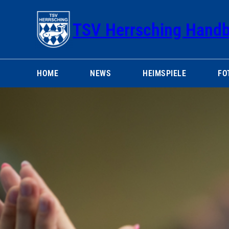
Zum
Inhalt
TSV Herrsching Handb
springen
HOME
NEWS
HEIMSPIELE
FO