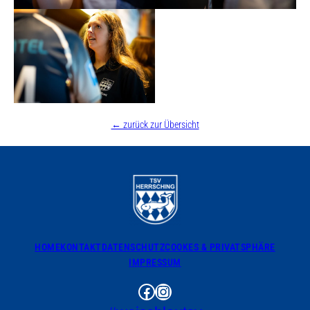
KONTAKT
← zurück zur Übersicht
HOME
KONTAKT
DATENSCHUTZ
COOKES & PRIVATSPHÄRE
IMPRESSUM
Facebook
Instagram