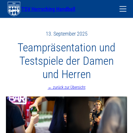
Zum
TSV Herrsching Handball
Inhalt
springen
HOME
13. September 2025
NEWS
Teampräsentation und
HEIMSPIELE
Testspiele der Damen
FOTOGALERIE
und Herren
TEAMS
← zurück zur Übersicht
VEREIN
PARTNER & SPONSOREN
SPENDEN